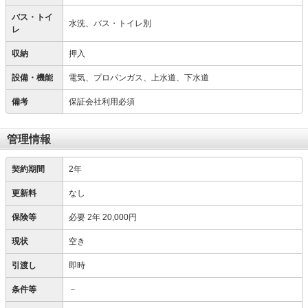
バス・トイ
水洗、バス・トイレ別
レ
収納
押入
設備・機能
電気、プロパンガス、上水道、下水道
備考
保証会社利用必須
管理情報
契約期間
2年
更新料
なし
保険等
必要
2年 20,000円
現状
空き
引渡し
即時
条件等
－