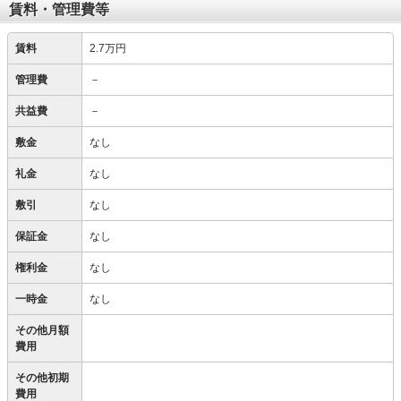
賃料・管理費等
賃料
2.7万円
管理費
－
共益費
－
敷金
なし
礼金
なし
敷引
なし
保証金
なし
権利金
なし
一時金
なし
その他月額
費用
その他初期
費用