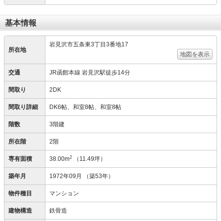
基本情報
岩見沢市五条東3丁目3番地17
所在地
地図を表示
交通
JR函館本線 岩見沢駅徒歩14分
間取り
2DK
間取り詳細
DK6帖、和室8帖、和室8帖
階数
3階建
所在階
2階
2
専有面積
38.00m
（11.49坪）
築年月
1972年09月
（築53年）
物件種目
マンション
建物構造
鉄骨造