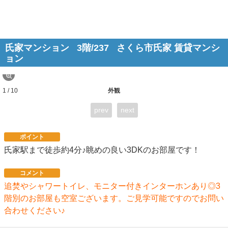
氏家マンション
3階/237
さくら市氏家 賃貸マンシ
ョン
1 / 10
外観
prev
next
ポイント
氏家駅まで徒歩約4分♪眺めの良い3DKのお部屋です！
コメント
追焚やシャワートイレ、モニター付きインターホンあり◎3
階別のお部屋も空室ございます。ご見学可能ですのでお問い
合わせください♪