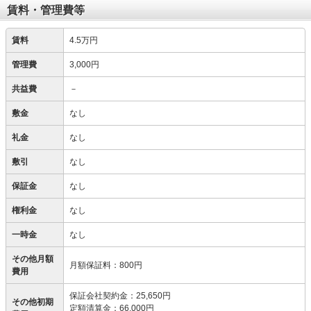
賃料・管理費等
賃料
4.5万円
管理費
3,000円
共益費
－
敷金
なし
礼金
なし
敷引
なし
保証金
なし
権利金
なし
一時金
なし
その他月額
月額保証料
：
800円
費用
保証会社契約金
：
25,650円
その他初期
定額清算金
：
66,000円