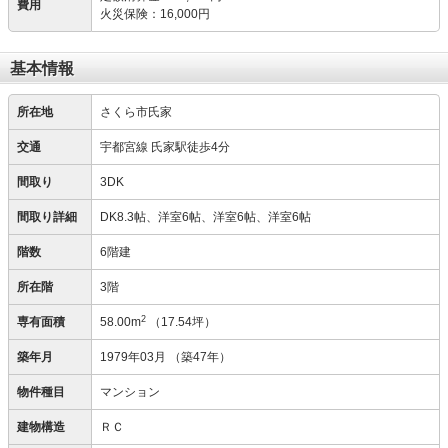
費用
火災保険
：
16,000円
基本情報
所在地
さくら市氏家
交通
宇都宮線 氏家駅徒歩4分
間取り
3DK
間取り詳細
DK8.3帖、洋室6帖、洋室6帖、洋室6帖
階数
6階建
所在階
3階
2
専有面積
58.00m
（17.54坪）
築年月
1979年03月
（築47年）
物件種目
マンション
建物構造
ＲＣ