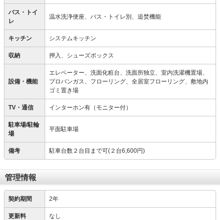
バス・トイ
温水洗浄便座、バス・トイレ別、追焚機能
レ
キッチン
システムキッチン
収納
押入、シューズボックス
エレベーター、洗面化粧台、洗面所独立、室内洗濯機置場、
設備・機能
プロパンガス、フローリング、全居室フローリング、敷地内
ゴミ置き場
TV・通信
インターホン有（モニター付）
駐車場/駐輪
平面駐車場
場
備考
駐車台数２台目まで可(２台6,600円)
管理情報
契約期間
2年
更新料
なし