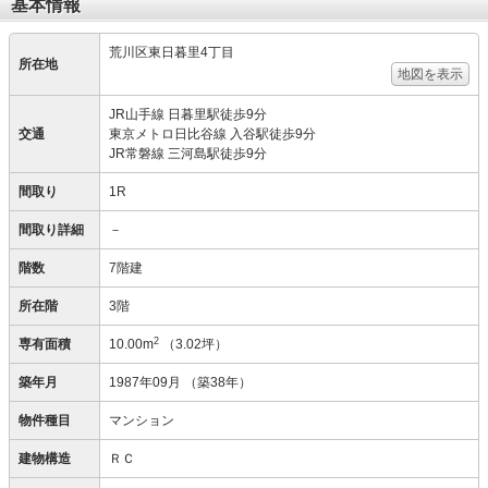
基本情報
荒川区東日暮里4丁目
所在地
地図を表示
JR山手線 日暮里駅徒歩9分
交通
東京メトロ日比谷線 入谷駅徒歩9分
JR常磐線 三河島駅徒歩9分
間取り
1R
間取り詳細
－
階数
7階建
所在階
3階
2
専有面積
10.00m
（3.02坪）
築年月
1987年09月
（築38年）
物件種目
マンション
建物構造
ＲＣ