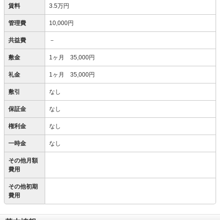
賃料
3.5万円
管理費
10,000円
共益費
－
敷金
1ヶ月 35,000円
礼金
1ヶ月 35,000円
敷引
なし
保証金
なし
権利金
なし
一時金
なし
その他月額
費用
その他初期
費用