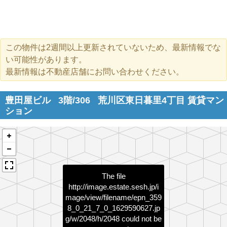
この物件は2週間以上更新されていないため、最新情報でな
い可能性があります。
最新情報は不動産店舗にお問い合わせください。
豊田屋ビル
3階/306
荒川区東日暮里4丁目 賃貸マン
ション
The file
http://image.estate.sesh.jp/i
mage/view/filename/epn_359
8_0_21_7_0_1629590627.jp
g/w/2048/h/2048
could not be