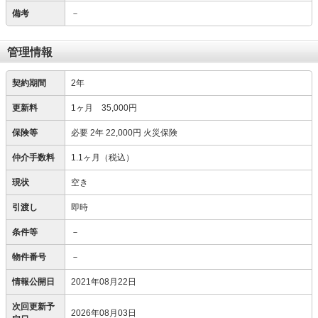
備考
－
管理情報
契約期間
2年
更新料
1ヶ月 35,000円
保険等
必要
2年 22,000円 火災保険
仲介手数料
1.1ヶ月（税込）
現状
空き
引渡し
即時
条件等
－
物件番号
－
情報公開日
2021年08月22日
次回更新予
2026年08月03日