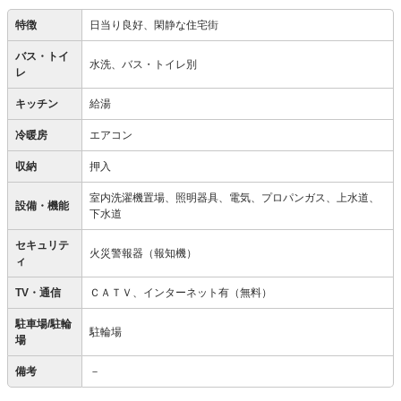
特徴
日当り良好、閑静な住宅街
バス・トイ
水洗、バス・トイレ別
レ
キッチン
給湯
冷暖房
エアコン
収納
押入
室内洗濯機置場、照明器具、電気、プロパンガス、上水道、
設備・機能
下水道
セキュリテ
火災警報器（報知機）
ィ
TV・通信
ＣＡＴＶ、インターネット有（無料）
駐車場/駐輪
駐輪場
場
備考
－