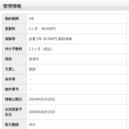
管理情報
契約期間
2年
更新料
1ヶ月 49,000円
保険等
必要
2年 20,000円 家財保険
仲介手数料
1.1ヶ月（税込）
現状
賃貸中
引渡し
相談
条件等
－
物件番号
－
情報公開日
2024年05月20日
次回更新予
2026年08月15日
定日
取引態様
仲介