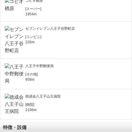
コピオ楢原
[スーパー]
1954m
セブンイレブン八王子谷野町店
[コンビニ]
226m
八王子中野郵便局
[その他]
958m
徳成会八王子山王病院
[病院]
2106m
特徴・設備