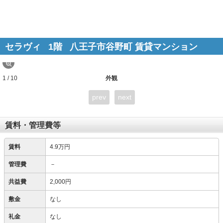
セラヴィ
1階
八王子市谷野町 賃貸マンション
1 / 10
外観
prev
next
賃料・管理費等
賃料
4.9万円
管理費
－
共益費
2,000円
敷金
なし
礼金
なし