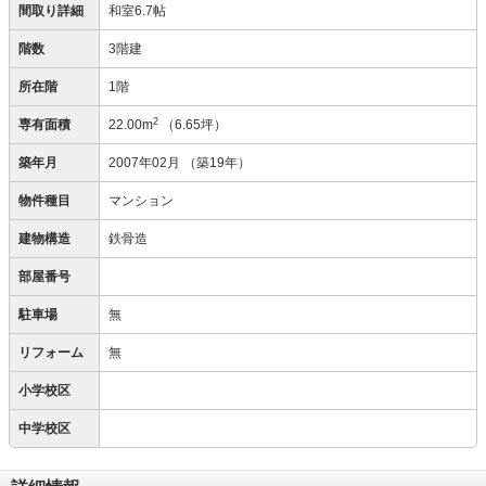
間取り詳細
和室6.7帖
階数
3階建
所在階
1階
2
専有面積
22.00m
（6.65坪）
築年月
2007年02月
（築19年）
物件種目
マンション
建物構造
鉄骨造
部屋番号
駐車場
無
リフォーム
無
小学校区
中学校区