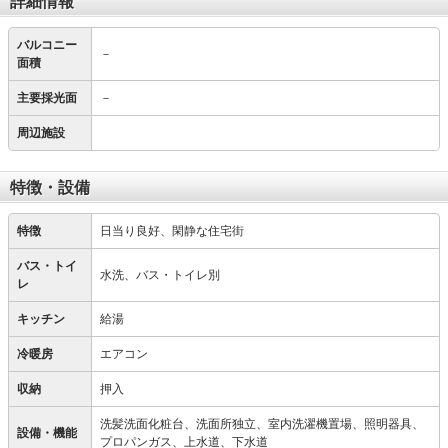
詳細情報
バルコニー
－
面積
主要採光面
－
周辺施設
特徴・設備
特徴
日当り良好、閑静な住宅街
バス・トイ
水洗、バス・トイレ別
レ
キッチン
給湯
冷暖房
エアコン
収納
押入
洗髪洗面化粧台、洗面所独立、室内洗濯機置場、照明器具、
設備・機能
プロパンガス、上水道、下水道