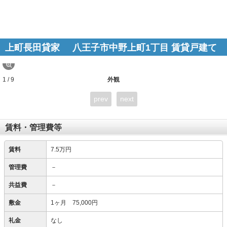
上町長田貸家
八王子市中野上町1丁目 賃貸戸建て
1 / 9
外観
prev
next
賃料・管理費等
賃料
7.5万円
管理費
－
共益費
－
敷金
1ヶ月 75,000円
礼金
なし