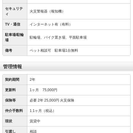
セキュリテ
火災警報器（報知機）
ィ
TV・通信
インターネット有（有料）
駐車場/駐輪
駐輪場、バイク置き場、平面駐車場
場
備考
ペット相談可 駐車場1台無料
管理情報
契約期間
2年
更新料
1ヶ月 75,000円
保険等
必要
2年 25,000円 火災保険
仲介手数料
1.1ヶ月（税込）
現状
賃貸中
引渡し
相談