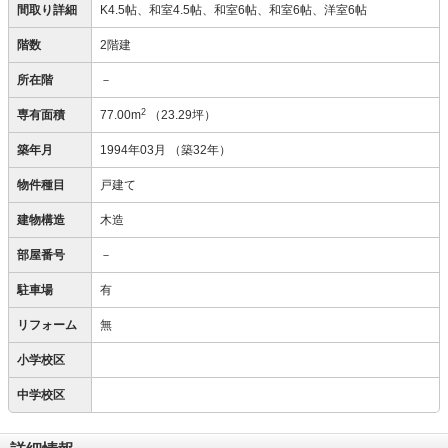
間取り詳細
K4.5帖、和室4.5帖、和室6帖、和室6帖、洋室6帖
階数
2階建
所在階
－
2
専有面積
77.00m
（23.29坪）
築年月
1994年03月
（築32年）
物件種目
戸建て
建物構造
木造
部屋番号
－
駐車場
有
リフォーム
無
小学校区
中学校区