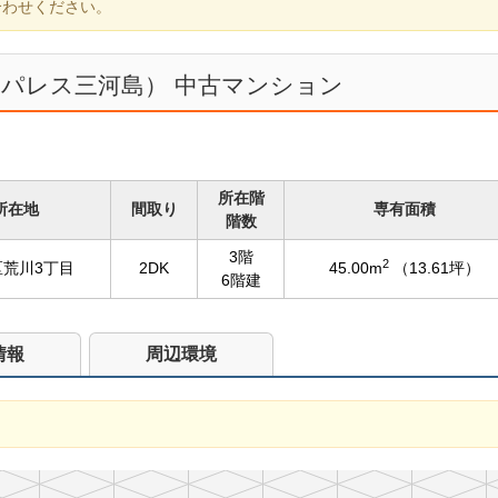
合わせください。
ヤパレス三河島） 中古マンション
所在階
所在地
間取り
専有面積
階数
3階
2
区荒川3丁目
2DK
45.00m
（13.61坪）
6階建
情報
周辺環境