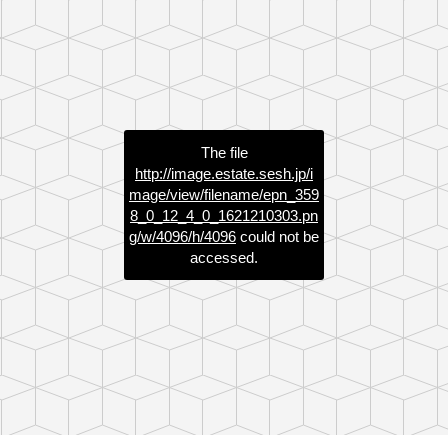
The file
http://image.estate.sesh.jp/i
mage/view/filename/epn_359
8_0_12_4_0_1621210303.pn
g/w/4096/h/4096
could not be
accessed.