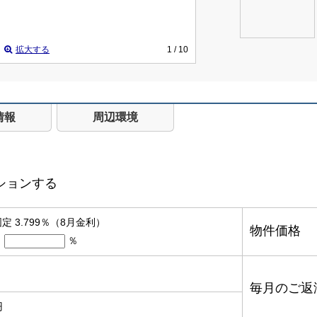
拡大する
1
/ 10
情報
周辺環境
ションする
定 3.799％（8月金利）
物件価格
％
毎月のご返
円