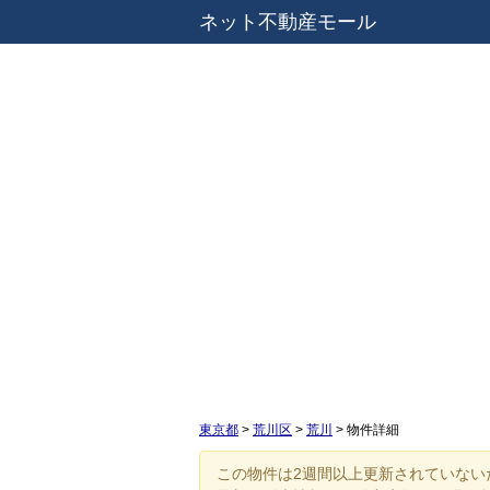
ネット不動産モール
東京都
>
荒川区
>
荒川
>
物件詳細
この物件は2週間以上更新されていない