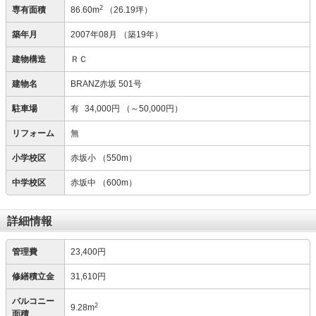
2
専有面積
86.60m
（26.19坪）
築年月
2007年08月
（築19年）
建物構造
ＲＣ
建物名
BRANZ赤坂 501号
駐車場
有
34,000円
（～50,000円）
リフォーム
無
小学校区
赤坂小
（550m）
中学校区
赤坂中
（600m）
詳細情報
管理費
23,400円
修繕積立金
31,610円
バルコニー
2
9.28m
面積