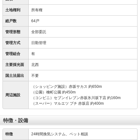
土地権利
所有権
総戸数
64戸
管理形態
全部委託
管理方式
日勤管理
管理組合
有
主要採光面
北西
国土法届出
不要
（ショッピング施設）赤坂サカス 約650m
（公園）檜町公園 約450m
周辺施設
（コンビニ）セブンイレブン赤坂氷川坂下店 約160m
（スーパー）マルエツ プチ 赤坂店 約400m
特徴・設備
特徴
24時間換気システム、ペット相談