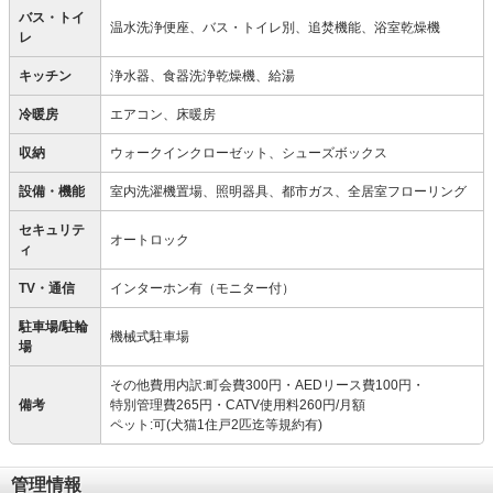
バス・トイ
温水洗浄便座、バス・トイレ別、追焚機能、浴室乾燥機
レ
キッチン
浄水器、食器洗浄乾燥機、給湯
冷暖房
エアコン、床暖房
収納
ウォークインクローゼット、シューズボックス
設備・機能
室内洗濯機置場、照明器具、都市ガス、全居室フローリング
セキュリテ
オートロック
ィ
TV・通信
インターホン有（モニター付）
駐車場/駐輪
機械式駐車場
場
その他費用内訳:町会費300円・AEDリース費100円・
備考
特別管理費265円・CATV使用料260円/月額
ペット:可(犬猫1住戸2匹迄等規約有)
管理情報