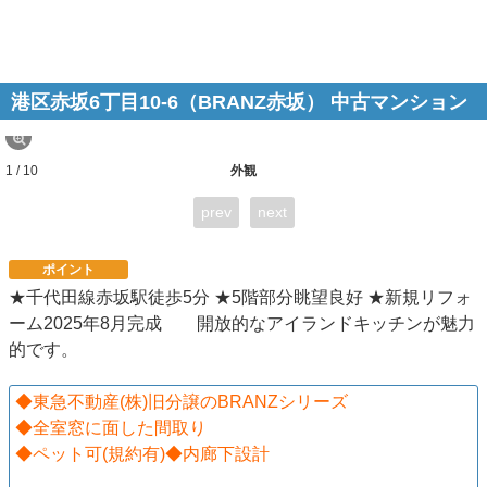
港区赤坂6丁目10-6（BRANZ赤坂） 中古マンション
1 / 10
外観
prev
next
ポイント
★千代田線赤坂駅徒歩5分 ★5階部分眺望良好 ★新規リフォ
ーム2025年8月完成 開放的なアイランドキッチンが魅力
的です。
◆東急不動産(株)旧分譲のBRANZシリーズ
◆全室窓に面した間取り
◆ペット可(規約有)◆内廊下設計