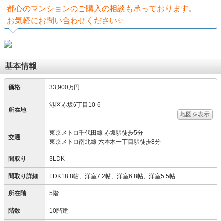
都心のマンションのご購入の相談も承っております。
お気軽にお問い合わせください✨
基本情報
価格
33,900万円
港区赤坂6丁目10-6
所在地
地図を表示
東京メトロ千代田線 赤坂駅徒歩5分
交通
東京メトロ南北線 六本木一丁目駅徒歩8分
間取り
3LDK
間取り詳細
LDK18.8帖、洋室7.2帖、洋室6.8帖、洋室5.5帖
所在階
5階
階数
10階建