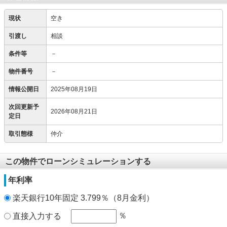
現状
空き
引渡し
相談
条件等
－
物件番号
－
情報公開日
2025年08月19日
次回更新予
2026年08月21日
定日
取引態様
仲介
この物件でローンシミュレーションする
年利率
楽天銀行10年固定 3.799％（8月金利）
％
直接入力する