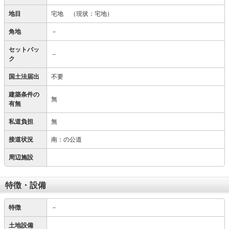
地目
宅地
（現状：宅地）
角地
－
セットバッ
－
ク
国土法届出
不要
建築条件の
無
有無
私道負担
無
接道状況
南：の公道
周辺施設
特徴・設備
特徴
－
土地設備