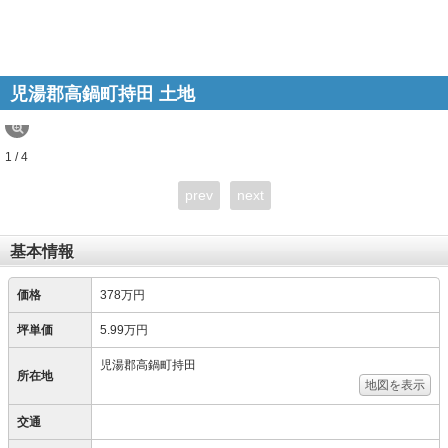
児湯郡高鍋町持田 土地
1 / 4
prev
next
基本情報
価格
378万円
坪単価
5.99万円
児湯郡高鍋町持田
所在地
地図を表示
交通