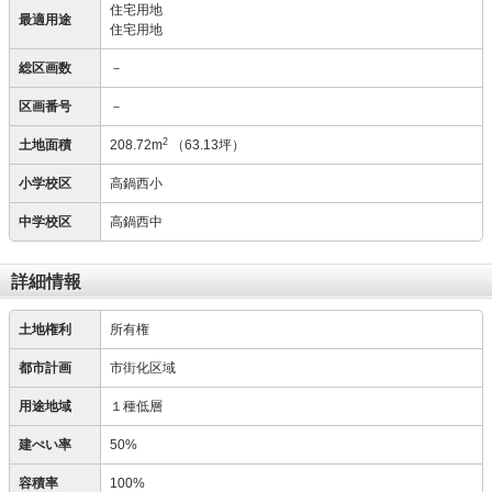
住宅用地
最適用途
住宅用地
総区画数
－
区画番号
－
2
土地面積
208.72m
（63.13坪）
小学校区
高鍋西小
中学校区
高鍋西中
詳細情報
土地権利
所有権
都市計画
市街化区域
用途地域
１種低層
建ぺい率
50%
容積率
100%