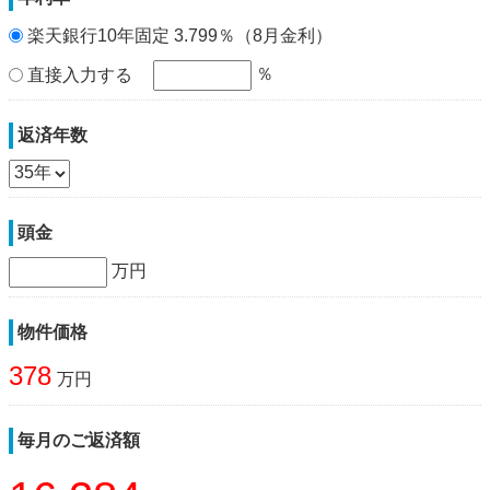
楽天銀行10年固定 3.799％（8月金利）
％
直接入力する
返済年数
頭金
万円
物件価格
378
万円
毎月のご返済額