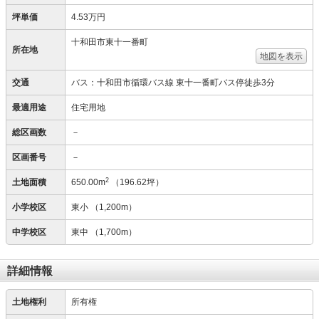
坪単価
4.53万円
十和田市東十一番町
所在地
地図を表示
交通
バス：十和田市循環バス線 東十一番町バス停徒歩3分
最適用途
住宅用地
総区画数
－
区画番号
－
2
土地面積
650.00m
（196.62坪）
小学校区
東小
（1,200m）
中学校区
東中
（1,700m）
詳細情報
土地権利
所有権