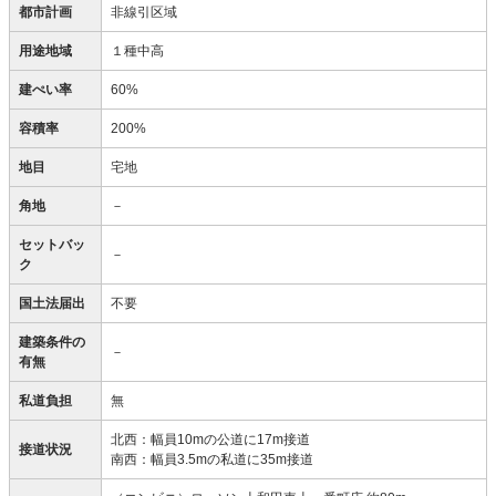
都市計画
非線引区域
用途地域
１種中高
建ぺい率
60%
容積率
200%
地目
宅地
角地
－
セットバッ
－
ク
国土法届出
不要
建築条件の
－
有無
私道負担
無
北西：幅員10mの公道に17m接道
接道状況
南西：幅員3.5mの私道に35m接道