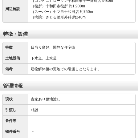
（コンビニ）ローソン十和田東十一番町店 約80m
（役所）十和田市役所 約1,900m
周辺施設
（スーパー）ヤマヨ十和田店 約750m
（病院）さとる整形外科 約240m
特徴・設備
特徴
日当り良好、閑静な住宅街
土地設備
下水道、上水道
備考
建物解体後の更地での引渡しとなります。
管理情報
現状
古家あり更地渡し
引渡し
相談
条件等
－
物件番号
－