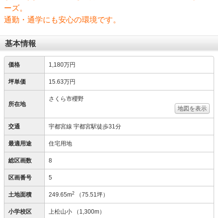
ーズ。
通勤・通学にも安心の環境です。
基本情報
価格
1,180万円
坪単価
15.63万円
さくら市櫻野
所在地
地図を表示
交通
宇都宮線 宇都宮駅徒歩31分
最適用途
住宅用地
総区画数
8
区画番号
5
2
土地面積
249.65m
（75.51坪）
小学校区
上松山小
（1,300m）