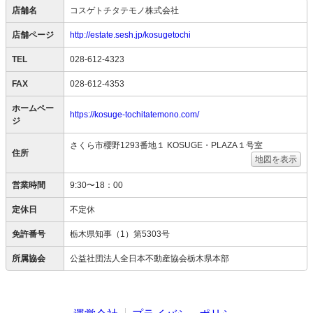
店舗名
コスゲトチタテモノ株式会社
店舗ページ
http://estate.sesh.jp/kosugetochi
TEL
028-612-4323
FAX
028-612-4353
ホームペー
https://kosuge-tochitatemono.com/
ジ
さくら市櫻野1293番地１ KOSUGE・PLAZA１号室
住所
地図を表示
営業時間
9:30〜18：00
定休日
不定休
免許番号
栃木県知事（1）第5303号
所属協会
公益社団法人全日本不動産協会栃木県本部