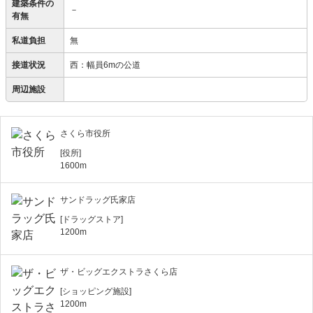
建築条件の
－
有無
私道負担
無
接道状況
西：幅員6mの公道
周辺施設
さくら市役所
[役所]
1600m
サンドラッグ氏家店
[ドラッグストア]
1200m
ザ・ビッグエクストラさくら店
[ショッピング施設]
1200m