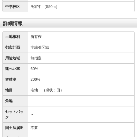
中学校区
氏家中
（550m）
詳細情報
土地権利
所有権
都市計画
非線引区域
用途地域
無指定
建ぺい率
60%
容積率
200%
地目
宅地
（現状：田）
角地
－
セットバッ
－
ク
国土法届出
不要