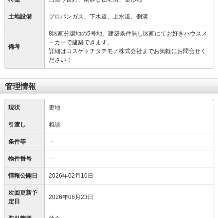
土地設備
プロパンガス、下水道、上水道、側溝
8区画分譲地の5号地、建築条件無し区画にてお好きハウスメ
ーカーで建築できます。
備考
詳細はコスゲトチタテモノ株式会社までお気軽にお問合せく
ださい！
管理情報
現状
更地
引渡し
相談
条件等
－
物件番号
－
情報公開日
2026年02月10日
次回更新予
2026年08月23日
定日