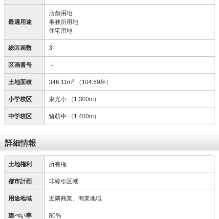
店舗用地
最適用途
事務所用地
住宅用地
総区画数
3
区画番号
－
2
土地面積
346.11m
（104.69坪）
小学校区
東光小
（1,300m）
中学校区
留萌中
（1,400m）
詳細情報
土地権利
所有権
都市計画
非線引区域
用途地域
近隣商業、商業地域
建ぺい率
80%