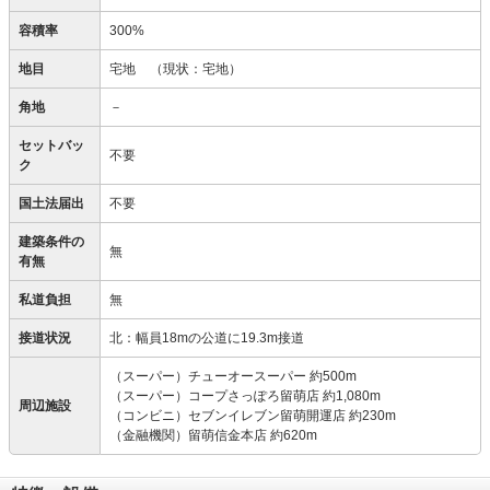
容積率
300%
地目
宅地
（現状：宅地）
角地
－
セットバッ
不要
ク
国土法届出
不要
建築条件の
無
有無
私道負担
無
接道状況
北：幅員18mの公道に19.3m接道
（スーパー）チューオースーパー 約500m
（スーパー）コープさっぽろ留萌店 約1,080m
周辺施設
（コンビニ）セブンイレブン留萌開運店 約230m
（金融機関）留萌信金本店 約620m