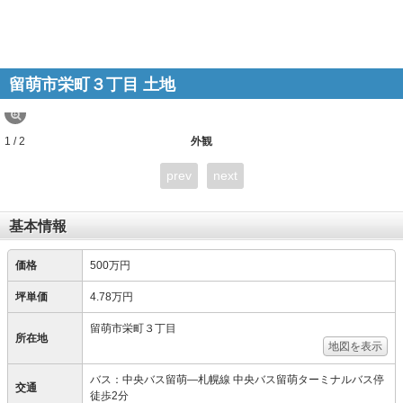
留萌市栄町３丁目 土地
1 / 2
外観
prev
next
基本情報
価格
500万円
坪単価
4.78万円
留萌市栄町３丁目
所在地
地図を表示
バス：中央バス留萌―札幌線 中央バス留萌ターミナルバス停
交通
徒歩2分