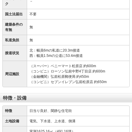
－
ク
国土法届出
不要
建築条件の
無
有無
私道負担
無
北：幅員6mの私道に20.3m接道
接道状況
西：幅員1.5mの公道に53.4m接道
（スーパー）ベニーマート松原店 約600m
（コンビニ）ローソン弘前中野4丁目店 約600m
周辺施設
（金融機関）弘前松原郵便局 約450m
（コンビニ）セブンイレブン弘前松原店 約650m
特徴・設備
特徴
日当り良好、閑静な住宅街
土地設備
電気、下水道、上水道、側溝
実測1625.16㎡（491.16坪）