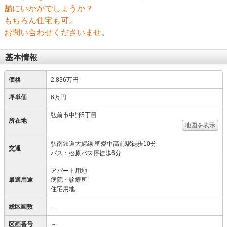
舗にいかがでしょうか？
もちろん住宅も可。
お問い合わせくださいませ。
基本情報
価格
2,836万円
坪単価
6万円
弘前市中野5丁目
所在地
地図を表示
弘南鉄道大鰐線 聖愛中高前駅徒歩10分
交通
バス：松原バス停徒歩6分
アパート用地
最適用途
病院・診療所
住宅用地
総区画数
－
区画番号
－