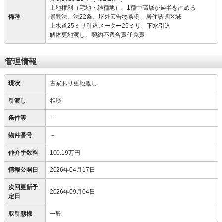
土地権利（宅地・雑種地）、1種中高層が過半を占める
備考
景観法、法22条、屋外広告物条例、居住誘導区域
上水道25ミリ引込メーター25ミリ、下水引込
解体更地渡し、契約不適合責任免責
管理情報
現状
古家あり更地渡し
引渡し
相談
条件等
－
物件番号
－
仲介手数料
100.19万円
情報公開日
2026年04月17日
次回更新予
2026年09月04日
定日
取引態様
一般