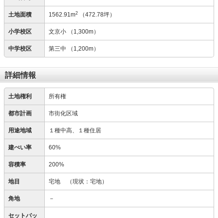
2
土地面積
1562.91m
（472.78坪）
小学校区
文京小
（1,300m）
中学校区
第三中
（1,200m）
詳細情報
土地権利
所有権
都市計画
市街化区域
用途地域
１種中高、１種住居
建ぺい率
60%
容積率
200%
地目
宅地
（現状：宅地）
角地
－
セットバッ