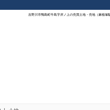
吉野川市鴨島町牛島字岸ノ上の売買土地・売地（麻植塚駅徒歩