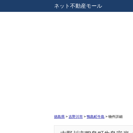
ネット不動産モール
徳島県
>
吉野川市
>
鴨島町牛島
>
物件詳細