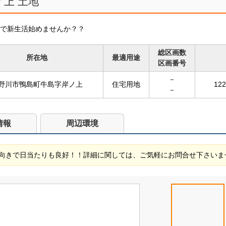
上 土地
で新生活始めませんか？？
総区画数
所在地
最適用途
区画番号
－
野川市鴨島町牛島字岸ノ上
住宅用地
122
－
情報
周辺環境
向きで日当たりも良好！！詳細に関しては、ご気軽にお問合せ下さいま