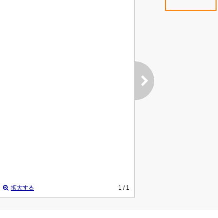
拡大する
1
/ 1