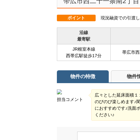
帯広市西二十一条南2丁目
ポイント
現況融資での引渡し
沿線
最寄駅
JR根室本線
帯広市西
西帯広駅徒歩17分
物件の特徴
物件
広々とした延床面積１
担当コメント
のびのび楽しめます♪
におすすめです♪洗面
ください♪