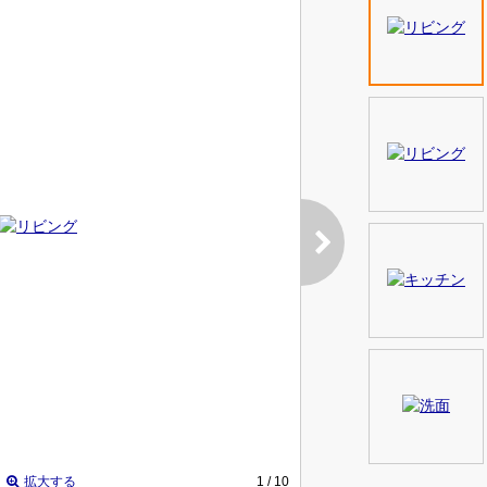
拡大する
1
/ 10