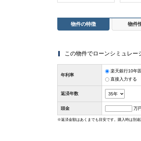
物件の特徴
物件
この物件でローンシミュレー
楽天銀行10年固
年利率
直接入力する
返済年数
頭金
万
※返済金額はあくまでも目安です。購入時は別途