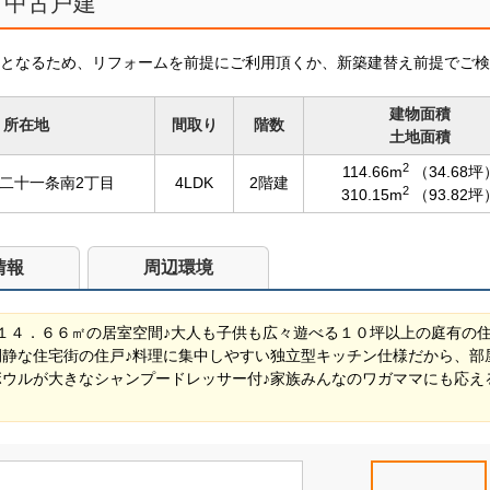
 中古戸建
となるため、リフォームを前提にご利用頂くか、新築建替え前提でご検
建物面積
所在地
間取り
階数
土地面積
2
114.66m
（34.68坪
二十一条南2丁目
4LDK
2階建
2
310.15m
（93.82坪
情報
周辺環境
１４．６６㎡の居室空間♪大人も子供も広々遊べる１０坪以上の庭有の
閑静な住宅街の住戸♪料理に集中しやすい独立型キッチン仕様だから、部
ボウルが大きなシャンプードレッサー付♪家族みんなのワガママにも応え