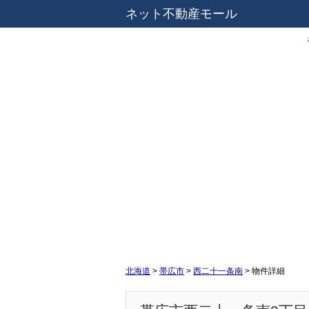
ネット不動産モール
北海道
>
帯広市
>
西二十一条南
>
物件詳細