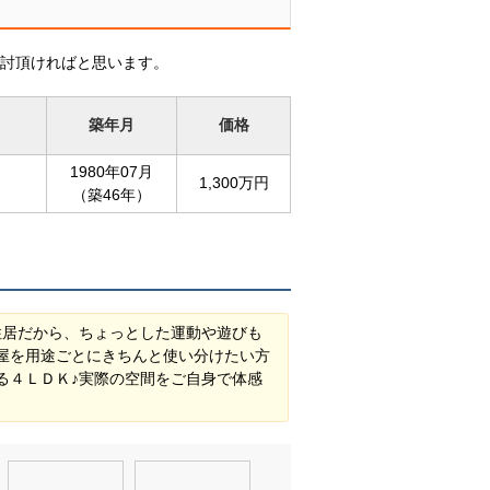
討頂ければと思います。
築年月
価格
）
1980年07月
1,300万円
）
（築46年）
住居だから、ちょっとした運動や遊びも
屋を用途ごとにきちんと使い分けたい方
る４ＬＤＫ♪実際の空間をご自身で体感