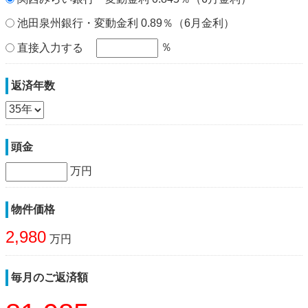
池田泉州銀行・変動金利 0.89％（6月金利）
％
直接入力する
返済年数
頭金
万円
物件価格
2,980
万円
毎月のご返済額