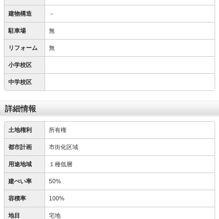
建物構造
－
駐車場
無
リフォーム
無
小学校区
中学校区
詳細情報
土地権利
所有権
都市計画
市街化区域
用途地域
１種低層
建ぺい率
50%
容積率
100%
地目
宅地