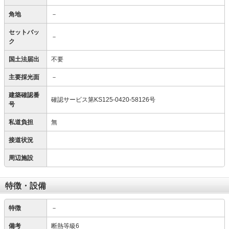
角地
－
セットバッ
－
ク
国土法届出
不要
主要採光面
－
建築確認番
確認サービス第KS125-0420-58126号
号
私道負担
無
接道状況
周辺施設
特徴・設備
特徴
－
備考
断熱等級6