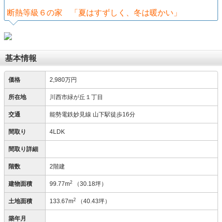
断熱等級６の家 「夏はすずしく、冬は暖かい」
基本情報
価格
2,980万円
所在地
川西市緑が丘１丁目
交通
能勢電鉄妙見線 山下駅徒歩16分
間取り
4LDK
間取り詳細
階数
2階建
2
建物面積
99.77m
（30.18坪）
2
土地面積
133.67m
（40.43坪）
築年月