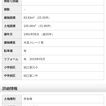
間取り詳細
階数
－
2
建物面積
83.83m
（25.35坪）
2
土地面積
105.46m
（31.90坪）
築年月
1991年08月
（築35年）
建物構造
木造スレート葺
駐車場
有
リフォーム
有
2010年03月
小学校区
狛江第六小
中学校区
狛江第二中
詳細情報
土地権利
所有権