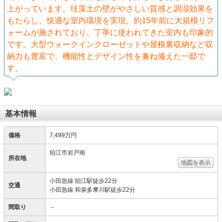
上がっています。珪藻土の壁がやさしい質感と調湿効果を
もたらし、快適な室内環境を実現。約15年前に大規模リフ
ォームが施されており、丁寧に使われてきた室内も印象的
です。大型ウォークインクローゼットや屋根裏収納など収
納力も豊富で、機能性とデザイン性を兼ね備えた一邸で
す。
基本情報
価格
7,499万円
狛江市岩戸南
所在地
地図を表示
小田急線 狛江駅徒歩22分
交通
小田急線 和泉多摩川駅徒歩22分
間取り
－