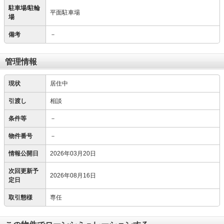
駐車場/駐輪
平面駐車場
場
備考
－
管理情報
現状
居住中
引渡し
相談
条件等
－
物件番号
－
情報公開日
2026年03月20日
次回更新予
2026年08月16日
定日
取引態様
専任