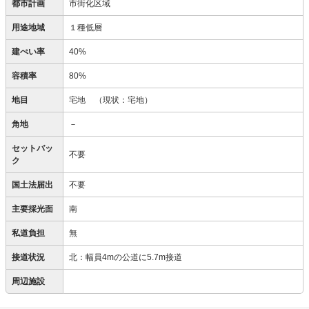
都市計画
市街化区域
用途地域
１種低層
建ぺい率
40%
容積率
80%
地目
宅地
（現状：宅地）
角地
－
セットバッ
不要
ク
国土法届出
不要
主要採光面
南
私道負担
無
接道状況
北：幅員4mの公道に5.7m接道
周辺施設