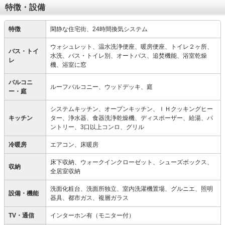
特徴・設備
特徴
閑静な住宅街、24時間換気システム
ウォシュレット、温水洗浄便座、暖房便座、トイレ２ヶ所、
バス・トイ
水洗、バス・トイレ別、オートバス、追焚機能、浴室乾燥
レ
機、浴室に窓
バルコニ
ルーフバルコニー、ウッドデッキ、庭
ー・庭
システムキッチン、オープンキッチン、ＩＨクッキングヒー
キッチン
ター、浄水器、食器洗浄乾燥機、ディスポーザー、給湯、パ
ントリー、3口以上コンロ、グリル
冷暖房
エアコン、床暖房
床下収納、ウォークインクローゼット、シューズボックス、
収納
全居室収納
洗面化粧台、洗面所独立、室内洗濯機置場、グルニエ、照明
設備・機能
器具、都市ガス、複層ガラス
TV・通信
インターホン有（モニター付）