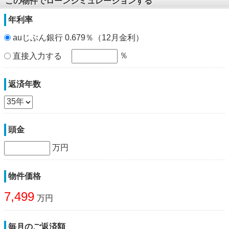
この物件でローンシミュレーションする
年利率
auじぶん銀行 0.679％（12月金利）
％
直接入力する
返済年数
頭金
万円
物件価格
7,499
万円
毎月のご返済額