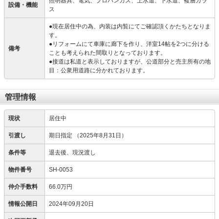
照明器具、電気、プロパンガス、上水道、下水道、複層ガラ
設備・機能
ス
●現在居住中の為、内装は内覧にてご確認頂くかたちとなりま
す。
●リフォームにて車庫に廊下を作り、洋室14帖を2つに分ける
備考
ことも考えられた間取りとなっております。
●接道は私道と表示しておりますが、公道部分と売主所有の地
目：公衆用道路に分かれております。
管理情報
現状
居住中
引渡し
期日指定
（2025年8月31日）
条件等
退去後、現況渡し
物件番号
SH-0053
仲介手数料
66.0万円
情報公開日
2024年09月20日