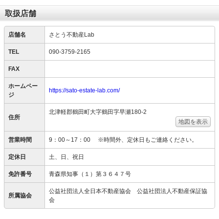
取扱店舗
店舗名
さとう不動産Lab
TEL
090-3759-2165
FAX
ホームペー
https://sato-estate-lab.com/
ジ
北津軽郡鶴田町大字鶴田字早瀬180-2
住所
地図を表示
営業時間
9：00～17：00 ※時間外、定休日もご連絡ください。
定休日
土、日、祝日
免許番号
青森県知事（１）第３６４７号
公益社団法人全日本不動産協会 公益社団法人不動産保証協
所属協会
会