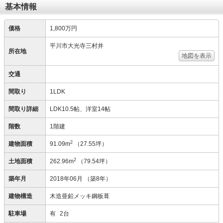
基本情報
価格
1,800万円
平川市大光寺三村井
所在地
地図を表示
交通
間取り
1LDK
間取り詳細
LDK10.5帖、洋室14帖
階数
1階建
2
建物面積
91.09m
（27.55坪）
2
土地面積
262.96m
（79.54坪）
築年月
2018年06月
（築8年）
建物構造
木造亜鉛メッキ鋼板葺
駐車場
有
2台