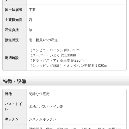
国土法届出
不要
主要採光面
西
私道負担
無
接道状況
南：幅員4mの私道
（コンビニ）ローソン 約1,360m
（スーパー）いとく 約1,330m
周辺施設
（ドラッグストア）薬王堂 約220m
（ショッピング施設）イオンタウン平賀 約1,020m
特徴・設備
特徴
閑静な住宅街
バス・トイ
水洗、バス・トイレ別
レ
キッチン
システムキッチン