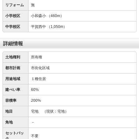
リフォーム
無
小学校区
小和森小
（460m）
中学校区
平賀西中
（1,050m）
詳細情報
土地権利
所有権
都市計画
市街化区域
用途地域
１種住居
建ぺい率
60%
容積率
200%
地目
宅地
（現状：宅地）
角地
－
セットバッ
不要
ク