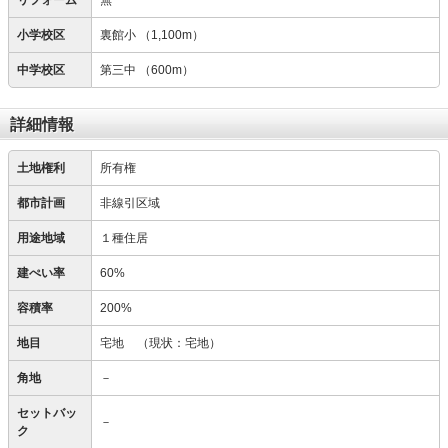
リフォーム
無
小学校区
裏館小
（1,100m）
中学校区
第三中
（600m）
詳細情報
土地権利
所有権
都市計画
非線引区域
用途地域
１種住居
建ぺい率
60%
容積率
200%
地目
宅地
（現状：宅地）
角地
－
セットバッ
－
ク