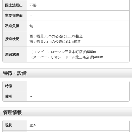
国土法届出
不要
主要採光面
－
私道負担
無
西：幅員3.5mの公道に11.8m接道
接道状況
南：幅員5.8mの公道に8.1m接道
（コンビニ）ローソン三条本町店 約600m
周辺施設
（スーパー）リオン・ドール北三条店 約400m
特徴・設備
特徴
－
備考
－
管理情報
現状
空き