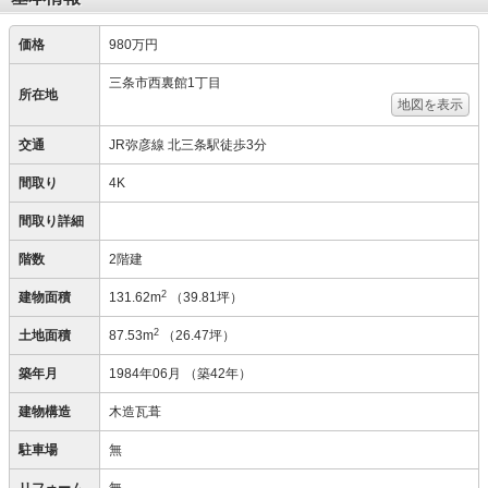
価格
980万円
三条市西裏館1丁目
所在地
地図を表示
交通
JR弥彦線 北三条駅徒歩3分
間取り
4K
間取り詳細
階数
2階建
2
建物面積
131.62m
（39.81坪）
2
土地面積
87.53m
（26.47坪）
築年月
1984年06月
（築42年）
建物構造
木造瓦葺
駐車場
無