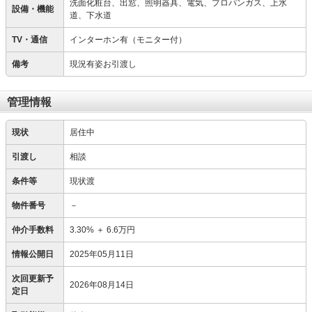
洗面化粧台、出窓、照明器具、電気、プロパンガス、上水
設備・機能
道、下水道
TV・通信
インターホン有（モニター付）
備考
現況有姿お引渡し
管理情報
現状
居住中
引渡し
相談
条件等
現状渡
物件番号
－
仲介手数料
3.30%
＋
6.6万円
情報公開日
2025年05月11日
次回更新予
2026年08月14日
定日