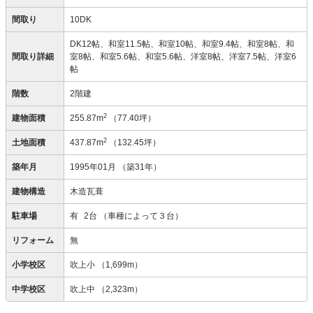
間取り
10DK
DK12帖、和室11.5帖、和室10帖、和室9.4帖、和室8帖、和
間取り詳細
室8帖、和室5.6帖、和室5.6帖、洋室8帖、洋室7.5帖、洋室6
帖
階数
2階建
2
建物面積
255.87m
（77.40坪）
2
土地面積
437.87m
（132.45坪）
築年月
1995年01月
（築31年）
建物構造
木造瓦葺
駐車場
有
2台
（車種によって３台）
リフォーム
無
小学校区
吹上小
（1,699m）
中学校区
吹上中
（2,323m）