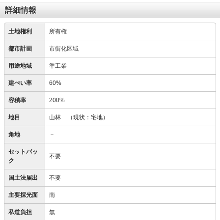
詳細情報
土地権利
所有権
都市計画
市街化区域
用途地域
準工業
建ぺい率
60%
容積率
200%
地目
山林
（現状：宅地）
角地
－
セットバッ
不要
ク
国土法届出
不要
主要採光面
南
私道負担
無