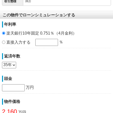
取引態様
仲介
この物件でローンシミュレーションする
年利率
楽天銀行10年固定 0.751％（4月金利）
％
直接入力する
返済年数
頭金
万円
物件価格
2,160
万円