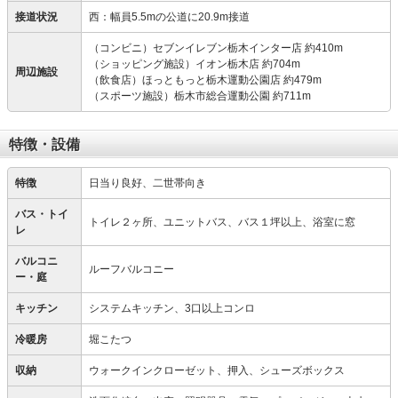
接道状況
西：幅員5.5mの公道に20.9m接道
（コンビニ）セブンイレブン栃木インター店 約410m
（ショッピング施設）イオン栃木店 約704m
周辺施設
（飲食店）ほっともっと栃木運動公園店 約479m
（スポーツ施設）栃木市総合運動公園 約711m
特徴・設備
特徴
日当り良好、二世帯向き
バス・トイ
トイレ２ヶ所、ユニットバス、バス１坪以上、浴室に窓
レ
バルコニ
ルーフバルコニー
ー・庭
キッチン
システムキッチン、3口以上コンロ
冷暖房
堀こたつ
収納
ウォークインクローゼット、押入、シューズボックス