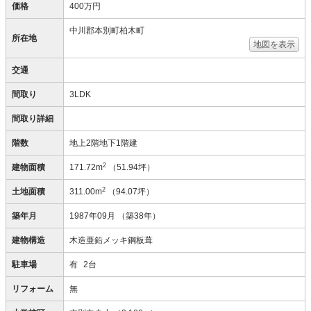
価格
400万円
中川郡本別町柏木町
所在地
地図を表示
交通
間取り
3LDK
間取り詳細
階数
地上2階地下1階建
2
建物面積
171.72m
（51.94坪）
2
土地面積
311.00m
（94.07坪）
築年月
1987年09月
（築38年）
建物構造
木造亜鉛メッキ鋼板葺
駐車場
有
2台
リフォーム
無