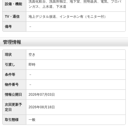
洗面化粧台、洗面所独立、地下室、照明器具、電気、プロパ
設備・機能
ンガス、上水道、下水道
TV・通信
地上デジタル放送、インターホン有（モニター付）
備考
－
管理情報
現状
空き
引渡し
即時
条件等
－
物件番号
－
情報公開日
2026年07月03日
次回更新予
2026年08月18日
定日
取引態様
一般