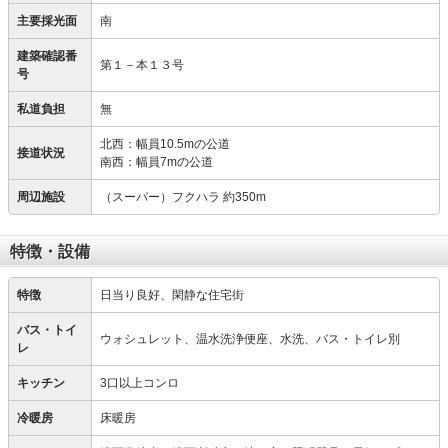
主要採光面
南
建築確認番
第１－本１３号
号
私道負担
無
北西：幅員10.5mの公道
接道状況
南西：幅員7mの公道
周辺施設
（スーパー）フクハラ 約350m
特徴・設備
特徴
日当り良好、閑静な住宅街
バス・トイ
ウォシュレット、温水洗浄便座、水洗、バス・トイレ別
レ
キッチン
3口以上コンロ
冷暖房
床暖房