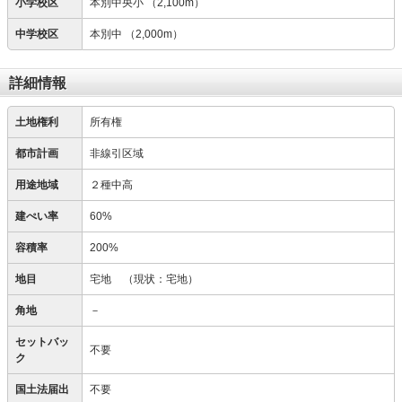
小学校区
本別中央小
（2,100m）
中学校区
本別中
（2,000m）
詳細情報
土地権利
所有権
都市計画
非線引区域
用途地域
２種中高
建ぺい率
60%
容積率
200%
地目
宅地
（現状：宅地）
角地
－
セットバッ
不要
ク
国土法届出
不要