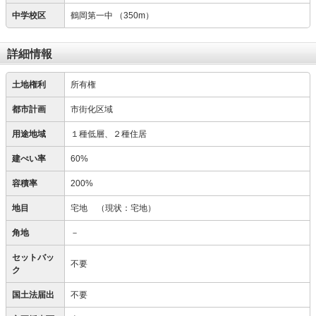
中学校区
鶴岡第一中
（350m）
詳細情報
土地権利
所有権
都市計画
市街化区域
用途地域
１種低層、２種住居
建ぺい率
60%
容積率
200%
地目
宅地
（現状：宅地）
角地
－
セットバッ
不要
ク
国土法届出
不要