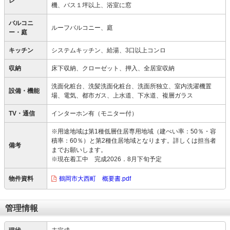
レ
機、バス１坪以上、浴室に窓
バルコニ
ルーフバルコニー、庭
ー・庭
キッチン
システムキッチン、給湯、3口以上コンロ
収納
床下収納、クローゼット、押入、全居室収納
洗面化粧台、洗髪洗面化粧台、洗面所独立、室内洗濯機置
設備・機能
場、電気、都市ガス、上水道、下水道、複層ガラス
TV・通信
インターホン有（モニター付）
※用途地域は第1種低層住居専用地域（建ぺい率：50％・容
積率：60％）と第2種住居地域となります。詳しくは担当者
備考
までお願いします。
※現在着工中 完成2026．8月下旬予定
物件資料
鶴岡市大西町 概要書.pdf
管理情報