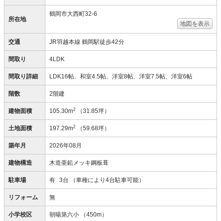
鶴岡市大西町32-6
所在地
地図を表示
交通
JR羽越本線 鶴岡駅徒歩42分
間取り
4LDK
間取り詳細
LDK16帖、和室4.5帖、洋室8帖、洋室7.5帖、洋室6帖
階数
2階建
2
建物面積
105.30m
（31.85坪）
2
土地面積
197.29m
（59.68坪）
築年月
2026年08月
建物構造
木造亜鉛メッキ鋼板葺
駐車場
有
3台
（車種により4台駐車可能）
リフォーム
無
小学校区
朝暘第六小
（450m）