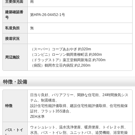
主要採光面
南
建築確認番
第HPA-26-04452-1号
号
私道負担
無
接道状況
（スーパー）コープあおやぎ 約320m
（コンビニ）ローソン鶴岡青柳町店 約360m
周辺施設
（ドラッグストア）薬王堂鶴岡新海店 約700m
（病院）鶴岡市立荘内病院 約2,260m
特徴・設備
日当り良好、バリアフリー、閑静な住宅街、24時間換気シス
テム、制震構造、
特徴
設計住宅性能評価取得、建設住宅性能評価取得、住宅性能保
証付、フラット35S適合、
ZEH水準
ウォシュレット、温水洗浄便座、暖房便座、トイレ２ヶ所、
バス・トイ
水洗、バス・トイレ別、ユニットバス、追焚機能、浴室乾燥