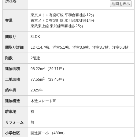
所在地
地図を表示
東京メトロ有楽町線 平和台駅徒歩12分
交通
東京メトロ有楽町線 氷川台駅徒歩14分
東武東上線 東武練馬駅徒歩25分
間取り
3LDK
間取り詳細
LDK14.7帖、洋室5.1帖、洋室3.6帖、洋室3.7帖、洋室6.3帖
階数
2階建
2
建物面積
98.22m
（29.71坪）
2
土地面積
77.55m
（23.45坪）
築年月
2025年
建物構造
木造スレート葺
駐車場
有
リフォーム
無
小学校区
開進第一小
（480m）