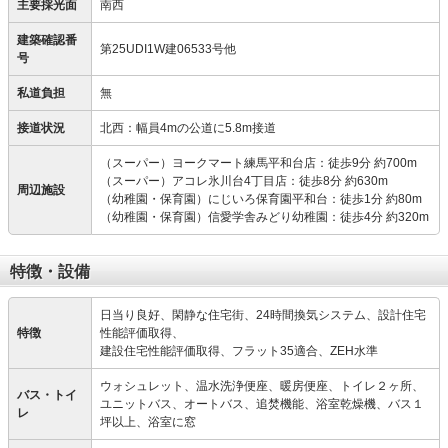
主要採光面
南西
建築確認番
第25UDI1W建06533号他
号
私道負担
無
接道状況
北西：幅員4mの公道に5.8m接道
（スーパー）ヨークマート練馬平和台店：徒歩9分 約700m
（スーパー）アコレ氷川台4丁目店：徒歩8分 約630m
周辺施設
（幼稚園・保育園）にじいろ保育園平和台：徒歩1分 約80m
（幼稚園・保育園）信愛学舎みどり幼稚園：徒歩4分 約320m
特徴・設備
日当り良好、閑静な住宅街、24時間換気システム、設計住宅
特徴
性能評価取得、
建設住宅性能評価取得、フラット35適合、ZEH水準
ウォシュレット、温水洗浄便座、暖房便座、トイレ２ヶ所、
バス・トイ
ユニットバス、オートバス、追焚機能、浴室乾燥機、バス１
レ
坪以上、浴室に窓