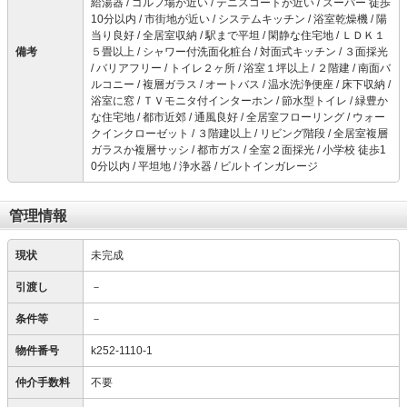
給湯器 / ゴルフ場が近い / テニスコートが近い / スーパー 徒歩
10分以内 / 市街地が近い / システムキッチン / 浴室乾燥機 / 陽
当り良好 / 全居室収納 / 駅まで平坦 / 閑静な住宅地 / ＬＤＫ１
備考
５畳以上 / シャワー付洗面化粧台 / 対面式キッチン / ３面採光
/ バリアフリー / トイレ２ヶ所 / 浴室１坪以上 / ２階建 / 南面バ
ルコニー / 複層ガラス / オートバス / 温水洗浄便座 / 床下収納 /
浴室に窓 / ＴＶモニタ付インターホン / 節水型トイレ / 緑豊か
な住宅地 / 都市近郊 / 通風良好 / 全居室フローリング / ウォー
クインクローゼット / ３階建以上 / リビング階段 / 全居室複層
ガラスか複層サッシ / 都市ガス / 全室２面採光 / 小学校 徒歩1
0分以内 / 平坦地 / 浄水器 / ビルトインガレージ
管理情報
現状
未完成
引渡し
－
条件等
－
物件番号
k252-1110-1
仲介手数料
不要