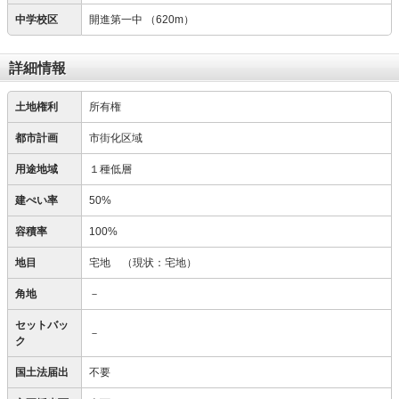
中学校区
開進第一中
（620m）
詳細情報
土地権利
所有権
都市計画
市街化区域
用途地域
１種低層
建ぺい率
50%
容積率
100%
地目
宅地
（現状：宅地）
角地
－
セットバッ
－
ク
国土法届出
不要