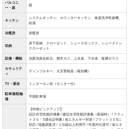
バルコニ
庭
ー・庭
システムキッチン、カウンターキッチン、食器洗浄乾燥機、
キッチン
給湯
冷暖房
床暖房
床下収納、クローゼット、シューズボックス、シューズイン
収納
クローゼット
設備・機能
洗髪洗面化粧台、都市ガス、上水道、下水道、複層ガラス
セキュリテ
ディンプルキー、火災警報器（報知機）
ィ
TV・通信
インターホン有（モニター付）
駐車場/駐輪
平面駐車場
場
【特徴ピックアップ】
設計住宅性能評価書 / 建設住宅性能評価書（新築時） / フラッ
ト３５・S適合証明書 / 省エネルギー対策 / フラット３５Sに
対応 / 地盤調査済 / ２沿線以上利用可 / 年度内引渡可 / 省エネ