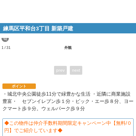
練馬区平和台3丁目 新築戸建
1 / 31
外観
prev
next
ポイント
・城北中央公園徒歩11分で緑豊かな生活 ・近隣に商業施設
豊富・ セブンイレブン歩１分・ビック・エー歩８分、ヨー
クマート歩９分。ウェルパーク歩９分
◆この物件は仲介手数料期間限定キャンペーン中【無料/０
円】でご紹介しています◆