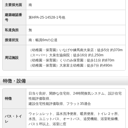
主要採光面
南
建築確認番
第HPA-25-14528-1号他
号
私道負担
無
接道状況
南：幅員6mの公道
（幼稚園・保育園）いなげや練馬南大泉店：徒歩5分 約370m
（スーパー）大泉生協病院：徒歩16分 約1,250m
周辺施設
（幼稚園・保育園）くりのみ保育園：徒歩11分 約870m
（幼稚園・保育園）大泉富士幼稚園：徒歩7分 約490m
特徴・設備
日当り良好、閑静な住宅街、24時間換気システム、設計住宅
特徴
性能評価取得、
建設住宅性能評価取得、フラット35適合
ウォシュレット、温水洗浄便座、暖房便座、トイレ２ヶ所、
バス・トイ
水洗、ユニットバス、オートバス、追焚機能、浴室乾燥機、
レ
バス１坪以上、浴室に窓