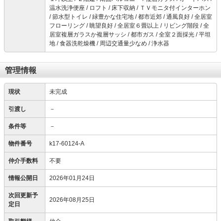
温水洗浄便座 / ロフト / 床下収納 / ＴＶモニタ付インターホン
/ 節水型トイレ / 緑豊かな住宅地 / 都市近郊 / 通風良好 / 全居室
フローリング / 眺望良好 / 全居室６畳以上 / リビング階段 / 全
居室複層ガラスか複層サッシ / 都市ガス / 全室２面採光 / 平坦
地 / 食器洗乾燥機 / 周辺交通量少なめ / 浄水器
管理情報
現状
未完成
引渡し
－
条件等
－
物件番号
k17-60124-A
仲介手数料
不要
情報公開日
2026年01月24日
次回更新予
2026年08月25日
定日