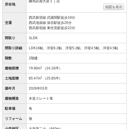
練馬区南大泉１丁目
所在地
地図を表示
西武新宿線 武蔵関駅徒歩19分
交通
西武池袋線 保谷駅徒歩20分
西武新宿線 東伏見駅徒歩22分
間取り
3LDK
間取り詳細
LDK16帖、洋室6.2帖、洋室5.2帖、洋室4.5帖、洋室4.5帖
階数
2階建
2
建物面積
79.90m
（24.16坪）
2
土地面積
85.47m
（25.85坪）
築年月
2026年03月
建物構造
木造スレート葺
駐車場
有
リフォーム
無
小学校区
大泉第二小
（840m）