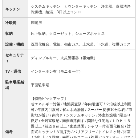
システムキッチン、カウンターキッチン、浄水器、食器洗浄
キッチン
乾燥機、給湯、3口以上コンロ
冷暖房
床暖房
収納
床下収納、クローゼット、シューズボックス
設備・機能
洗面化粧台、電気、都市ガス、上水道、下水道、複層ガラス
セキュリテ
ディンプルキー、火災警報器（報知機）
ィ
TV・通信
インターホン有（モニター付）
駐車場/駐輪
平面駐車場
場
【特徴ピックアップ】
省エネルギー対策 / 地盤調査済 / 年内引渡可 / ２沿線以上利用
可 / 年度内引渡可 / 省エネ給湯器 / スーパー 徒歩10分以内 / 市
街地が近い / 南向き / システムキッチン / 浴室乾燥機 / 陽当り
良好 / 全居室収納 / 南側道路面す / 閑静な住宅地 / ＬＤＫ１５
畳以上 / 前道６ｍ以上 / 家庭菜園 / シャワー付洗面化粧台 / 対
備考
面式キッチン / ３面採光 / バリアフリー / トイレ２ヶ所 / 浴室
１坪以上 / ２階建 / 南面バルコニー / 複層ガラス / オートバス /