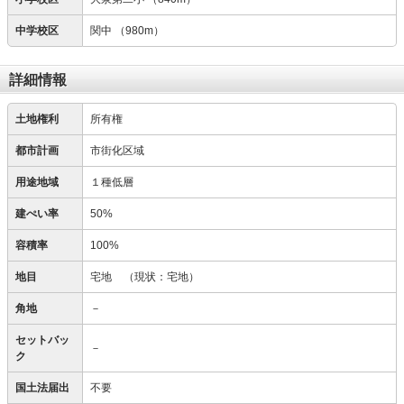
中学校区
関中
（980m）
詳細情報
土地権利
所有権
都市計画
市街化区域
用途地域
１種低層
建ぺい率
50%
容積率
100%
地目
宅地
（現状：宅地）
角地
－
セットバッ
－
ク
国土法届出
不要