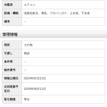
冷暖房
エアコン
設備・機能
洗面化粧台、電気、プロパンガス、上水道、下水道
備考
－
管理情報
現状
その他
引渡し
相談
条件等
－
物件番号
－
情報公開日
2024年02月21日
次回更新予
2026年08月11日
定日
取引態様
専任