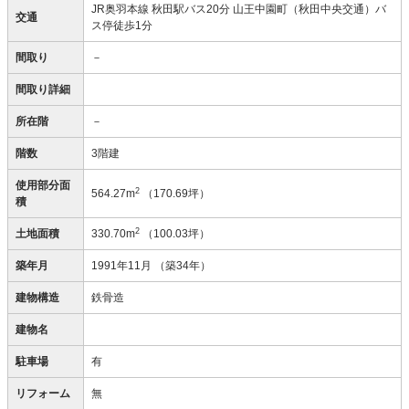
JR奥羽本線 秋田駅バス20分 山王中園町（秋田中央交通）バ
交通
ス停徒歩1分
間取り
－
間取り詳細
所在階
－
階数
3階建
使用部分面
2
564.27m
（170.69坪）
積
2
土地面積
330.70m
（100.03坪）
築年月
1991年11月
（築34年）
建物構造
鉄骨造
建物名
駐車場
有
リフォーム
無