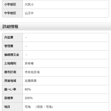
小学校区
川尻小
中学校区
山王中
詳細情報
共益費
－
管理費
－
修繕積立金
－
土地権利
所有権
都市計画
市街化区域
用途地域
近隣商業
建ぺい率
80%
容積率
200%
地目
宅地
（現状：宅地）