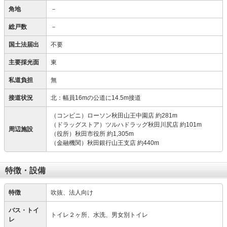
角地
－
総戸数
－
国土法届出
不要
主要採光面
東
私道負担
無
接道状況
北：幅員16mの公道に14.5m接道
（コンビニ）ローソン秋田山王中園店 約281m
（ドラッグストア）ツルハドラッグ秋田川尻店 約101m
周辺施設
（役所）秋田市役所 約1,305m
（金融機関）秋田銀行山王支店 約440m
特徴・設備
特徴
吹抜、法人向け
バス・トイ
トイレ２ヶ所、水洗、男女別トイレ
レ