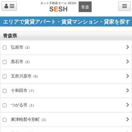
ネット不動産モール SESH
青森
エリアで賃貸アパート・賃貸マンション・貸家を探す
青森県
弘前市
（2）
黒石市
（2）
五所川原市
（5）
十和田市
（7）
つがる市
（1）
東津軽郡今別町
（1）