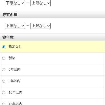
～
専有面積
～
築年数
指定なし
新築
3年以内
5年以内
10年以内
15年以内